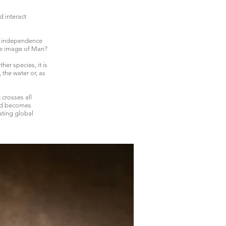
d interact
at independence
he image of Man?
her species, it is
 the water or, as
 crosses all
raid becomes
ating global