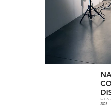
NA
CO
DI
Robóti
2025