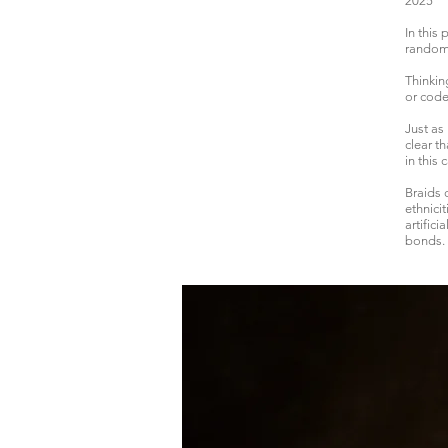
2025
In this
randoml
Thinkin
or code
Just as
clear t
in this
Braids 
ethnici
artific
bonds. 