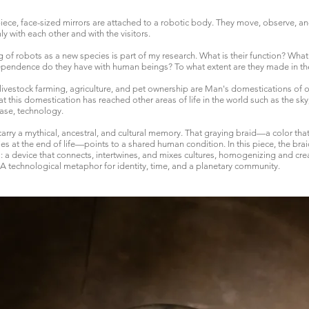
 piece, face-sized mirrors are attached to a robotic body. They move, observe, an
y with each other and with the visitors.
g of robots as a new species is part of my research. What is their function? Wh
pendence do they have with human beings? To what extent are they made in t
 livestock farming, agriculture, and pet ownership are Man's domestications of ot
hat this domestication has reached other areas of life in the world such as the sky,
 case, technology.
carry a mythical, ancestral, and cultural memory. That graying braid—a color that
ties at the end of life—points to a shared human condition. In this piece, the b
ial: a device that connects, intertwines, and mixes cultures, homogenizing and cre
A technological metaphor for identity, time, and a planetary community.