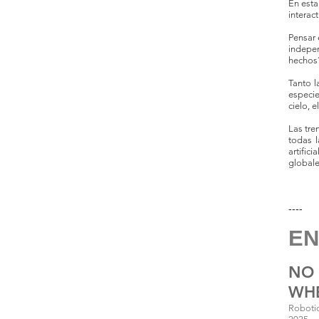
En esta
interac
Pensar 
indepe
hechos
Tanto l
especie
cielo, 
Las tre
todas l
artific
globale
----
EN
NO 
WHE
Robotic