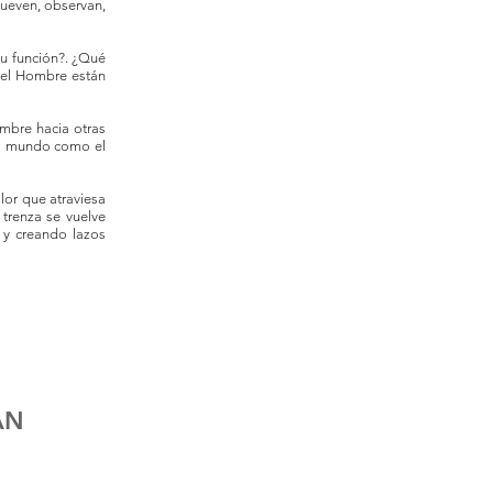
mueven, observan,
su función?. ¿Qué
del Hombre están
mbre hacia otras
 el mundo como el
lor que atraviesa
 trenza se vuelve
o y creando lazos
AN