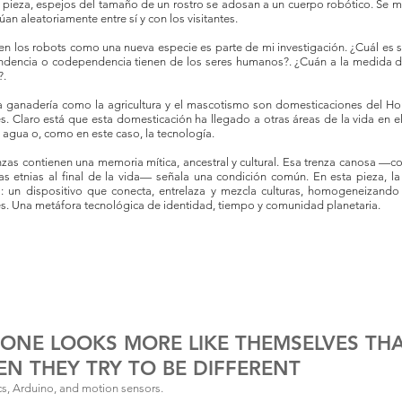
 pieza, espejos del tamaño de un rostro se adosan a un cuerpo robótico. Se 
túan aleatoriamente entre sí y con los visitantes.
en los robots como una nueva especie es parte de mi investigación. ¿Cuál es 
ndencia o codependencia tienen de los seres humanos?. ¿Cuán a la medida 
?.
a ganadería como la agricultura y el mascotismo son domesticaciones del Ho
s. Claro está que esta domesticación ha llegado a otras áreas de la vida en
el agua o, como en este caso, la tecnología.
nzas contienen una memoria mítica, ancestral y cultural. Esa trenza canosa —co
as etnias al final de la vida— señala una condición común. En esta pieza, la
ial: un dispositivo que conecta, entrelaza y mezcla culturas, homogeneizand
s. Una metáfora tecnológica de identidad, tiempo y comunidad planetaria.
ONE LOOKS MORE LIKE THEMSELVES TH
N THEY TRY TO BE DIFFERENT
s, Arduino, and motion sensors.